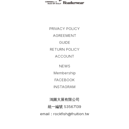
PRIVACY POLICY
AGREEMENT
GUIDE
RETURN POLICY
ACCOUNT
NEWS
Membership
FACEBOOK
INSTAGRAM
鴻圖大展有限公司
統一編號 53567139
email：rockfish@fruition.tw