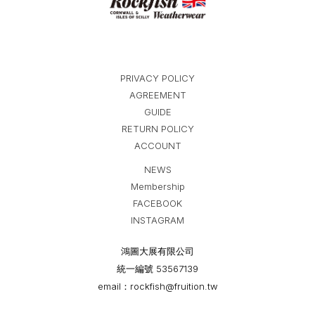
PRIVACY POLICY
AGREEMENT
GUIDE
RETURN POLICY
ACCOUNT
NEWS
Membership
FACEBOOK
INSTAGRAM
鴻圖大展有限公司
統一編號 53567139
email：rockfish@fruition.tw