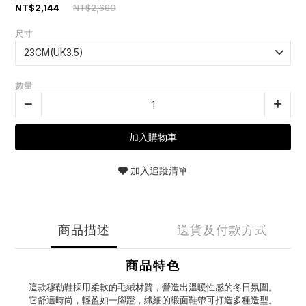
NT$2,144
NT$2,680
尺寸
數量
加入購物車
加入追蹤清單
商品描述
送貨及付款方式
商品特色
這款穆勒鞋採用柔軟的毛絨材質，營造出溫暖性感的冬日氛圍。
它舒適時尚，輕盈如一腳蹬，纖細的緞面鞋帶可打造多種造型。