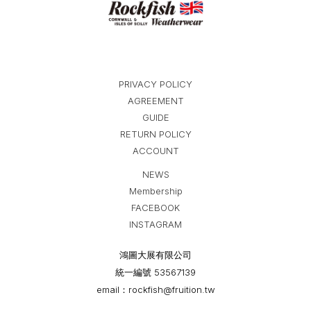
PRIVACY POLICY
AGREEMENT
GUIDE
RETURN POLICY
ACCOUNT
NEWS
Membership
FACEBOOK
INSTAGRAM
鴻圖大展有限公司
統一編號 53567139
email：rockfish@fruition.tw