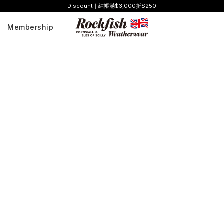
Discount｜結帳滿$3,000折$250
Membership