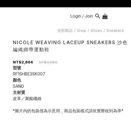
Login / Join
全部商品
/
Shop
/
Shoes
/
Sneakers
NICOLE WEAVING LACEUP SNEAKERS 沙色
編織綁帶運動鞋
NT$2,864
NT$3,580
型號
RF1SHBE3SK007
顏色
SAND
主材質
皮革／聚酯纖維
*圖片內的包裝僅為示意用，商品包裝樣式請依實際收到為準*