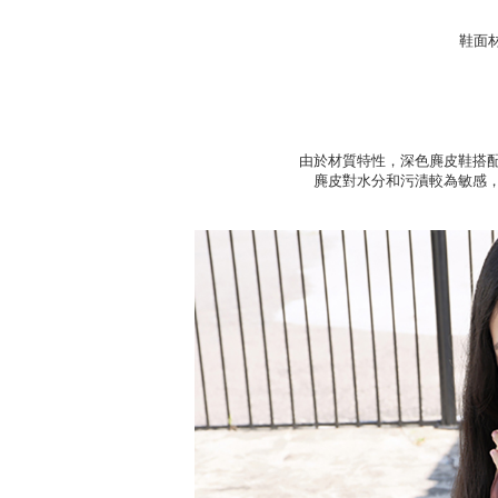
鞋面材
由於材質特性，深色麂皮鞋搭
麂皮對水分和污漬較為敏感